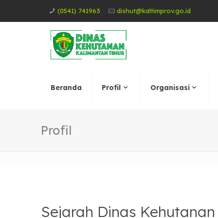
(0541) 741963
dishut@kaltimprov.go.id
Beranda
Profil
Organisasi
Profil
Sejarah Dinas Kehutanan