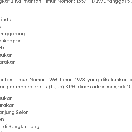
kat I Kalimantan Timur Nomor : 155/TH/1971 tanggal 5
rinda
k
Tenggarong
alikpapan
eb
nukan
Tarakan
antan Timur Nomor : 263 Tahun 1978 yang dikukuhkan d
 perubahan dari 7 (tujuh) KPH dimekarkan menjadi 10 (
nukan
arakan
njung Selor
eb
 di Sangkulirang