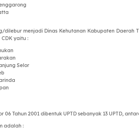
Tenggarong
atta
/dilebur menjadi Dinas Kehutanan Kabupaten Daerah Tk
 CDK yaitu :
nukan
arakan
njung Selor
eb
arinda
apan
 06 Tahun 2001 dibentuk UPTD sebanyak 13 UPTD, antara 
 adalah :