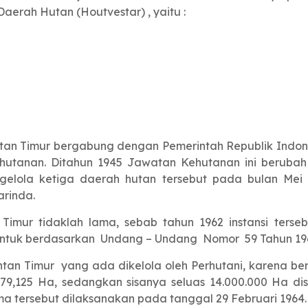
aerah Hutan (Houtvestar) , yaitu :
ntan Timur bergabung dengan Pemerintah Republik Indo
hutanan. Ditahun 1945 Jawatan Kehutanan ini berubah 
elola ketiga daerah hutan tersebut pada bulan Mei 
rinda.
Timur tidaklah lama, sebab tahun 1962 instansi ters
ibentuk berdasarkan Undang – Undang Nomor 59 Tahun 19
antan Timur yang ada dikelola oleh Perhutani, karena be
3.179,125 Ha, sedangkan sisanya seluas 14.000.000 Ha 
a tersebut dilaksanakan pada tanggal 29 Februari 1964.