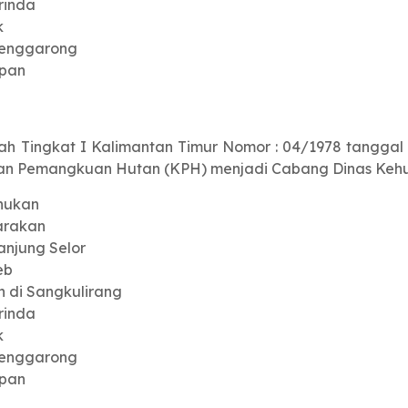
rinda
k
Tenggarong
apan
h Tingkat I Kalimantan Timur Nomor : 04/1978 tangga
tuan Pemangkuan Hutan (KPH) menjadi Cabang Dinas Kehut
nukan
arakan
njung Selor
eb
 di Sangkulirang
rinda
k
Tenggarong
apan