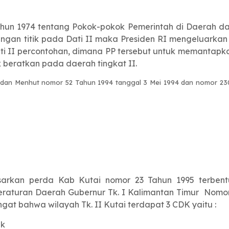
un 1974 tentang Pokok-pokok Pemerintah di Daerah da
gan titik pada Dati II maka Presiden RI mengeluarka
i II percontohan, dimana PP tersebut untuk memantapkan 
beratkan pada daerah tingkat II.
 dan Menhut nomor 52 Tahun 1994 tanggal 3 Mei 1994 dan nomor 23
arkan perda Kab Kutai nomor 23 Tahun 1995 terbentuk
raturan Daerah Gubernur Tk. I Kalimantan Timur Nomor
t bahwa wilayah Tk. II Kutai terdapat 3 CDK yaitu :
ak