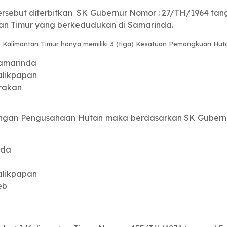
tersebut diterbitkan SK Gubernur Nomor : 27/TH/1964 tan
tan Timur yang berkedudukan di Samarinda.
 Kalimantan Timur hanya memiliki 3 (tiga) Kesatuan Pemangkuan Hutan
amarinda
alikpapan
rakan
gan Pengusahaan Hutan maka berdasarkan SK Gubernu
nda
alikpapan
eb